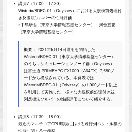
講演7（17:00 – 17:30）
Wisteria/BDEC-01（Odyssey）における大規模前処理付
き反復法ソルバーの性能評価
○中島研吾（東京大学情報基盤センター），河合直聡
（東京大学情報基盤センター）
概要： 2021年5月14日運用を開始した
Wisteria/BDEC-01（東京大学情報基盤センター）
のうち，シミュレーションノード群（Odyssey）
は富士通 PRIMEHPC FX1000（A64FX）7,680ノ
ードから構成されている。本発表では，
Wisteria/BDEC-01（Odyssey）の1,000ノード以上
を利用して実施した，様々な大規模前処理付き並
列反復法ソルバーの性能評価について紹介する。
講演8（17:30 – 18:00）
最近のマルチコアCPU環境における疎行列ベクトル積の
性能に関する一考察