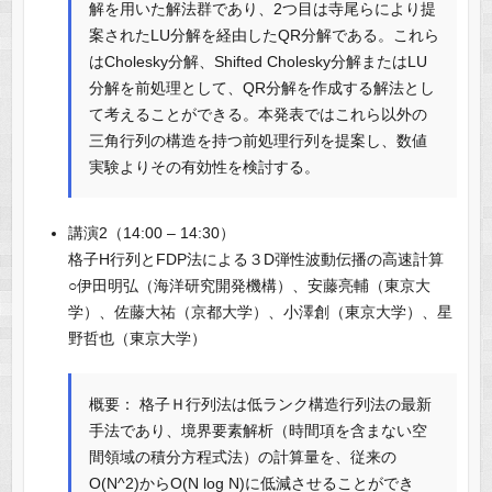
解を用いた解法群であり、2つ目は寺尾らにより提
案されたLU分解を経由したQR分解である。これら
はCholesky分解、Shifted Cholesky分解またはLU
分解を前処理として、QR分解を作成する解法とし
て考えることができる。本発表ではこれら以外の
三角行列の構造を持つ前処理行列を提案し、数値
実験よりその有効性を検討する。
講演2（14:00 – 14:30）
格子H行列とFDP法による３D弾性波動伝播の高速計算
○伊田明弘（海洋研究開発機構）、安藤亮輔（東京大
学）、佐藤大祐（京都大学）、小澤創（東京大学）、星
野哲也（東京大学）
概要： 格子Ｈ行列法は低ランク構造行列法の最新
手法であり、境界要素解析（時間項を含まない空
間領域の積分方程式法）の計算量を、従来の
O(N^2)からO(N log N)に低減させることができ