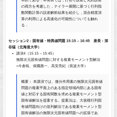
率的である．本発表では，打切り誤差と丸め誤差
の両方を考慮した，テイラー展開に基づく行列指
数関数計算の誤差解析結果を紹介し，混合精度演
算の利用による高速化の可能性についても触れ
る．
セッション2：固有値・特異値問題 15:15 – 16:45 座長：深
谷猛（北海道大学）
講演4（15:15 – 15:45）
無限次元固有値問題に対する複素モーメント型解法
○今倉暁、保國惠一、高安亮紀（筑波大学）
概要： 本講演では、微分作用素の無限次元固有値
問題の複素平面上のある指定領域内部にある固有
値と対応する固有関数を求める複素モーメント型
固有値解法を提案する。提案法は、大規模行列固
有値問題向けの並列解法である複素モーメント型
固有値解法の無限次元固有値問題への拡張であ