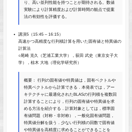
り、高い並列性能を持つことが期待される。数値
実験により計算精度および計算時間の観点で提案
法の有効性を評価する。
講演5（15:45 – 16:15）
高速かつ高精度な行列積計算を用いた固有値と特異値の
計算法
○尾崎 克久（芝浦工業大学），荻田 武史（東京女子大
学），椋木 大地（理化学研究所）
概要： 行列の固有値や特異値は，固有ベクトルや
特異ベクトルから計算できる．本発表では，アー
キテクチャに最適化されたBLASの行列積を複数回
計算することにより，行列の固有値や特異値を求
める方法を紹介する．計算対象としては，標準固
有値問題（対称・非対称），一般化固有値問題，
特異値分解を扱う．少ない行列積の回数で固有値
や特異値を高精度に求めることができることを