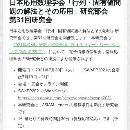
日本応用数理学会「行列・固有値問
題の解法とその応用」研究部会
第31回研究会
日本応用数理学会「行列・固有値問題の解法とその応用」研
究部会では，第31回研究会を開催致します．本研究会は
「
2021年並列／分散／協調処理に関するサマー・ワークショ
ップ (SWoPP2021)
」において，電子情報通信学会，情報処
理学会の6研究会との連携により開催されます．
開催日： 2021年7月20日（火） （SWoPP2021の会期
は7月19日～21日）
会場： 完全オンライン開催
SWoPP2021のWebページ：
https://sites.google.com/site/swoppweb/swopp2021
本研究会は，JSIAM Letters の投稿条件を満たす研究会
です．
1件当たりの発表時間は30分（質疑応答込み）です（予
定）．