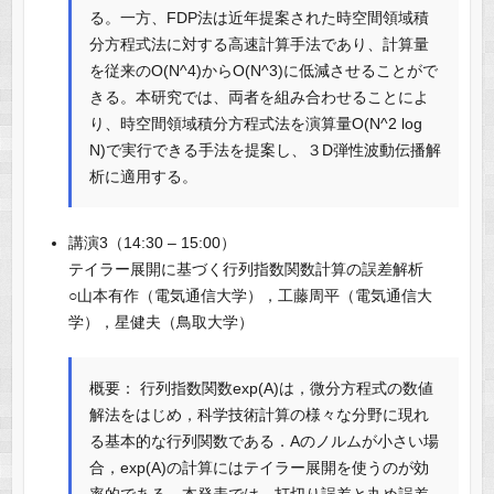
る。一方、FDP法は近年提案された時空間領域積
分方程式法に対する高速計算手法であり、計算量
を従来のO(N^4)からO(N^3)に低減させることがで
きる。本研究では、両者を組み合わせることによ
り、時空間領域積分方程式法を演算量O(N^2 log
N)で実行できる手法を提案し、３D弾性波動伝播解
析に適用する。
講演3（14:30 – 15:00）
テイラー展開に基づく行列指数関数計算の誤差解析
○山本有作（電気通信大学），工藤周平（電気通信大
学），星健夫（鳥取大学）
概要： 行列指数関数exp(A)は，微分方程式の数値
解法をはじめ，科学技術計算の様々な分野に現れ
る基本的な行列関数である．Aのノルムが小さい場
合，exp(A)の計算にはテイラー展開を使うのが効