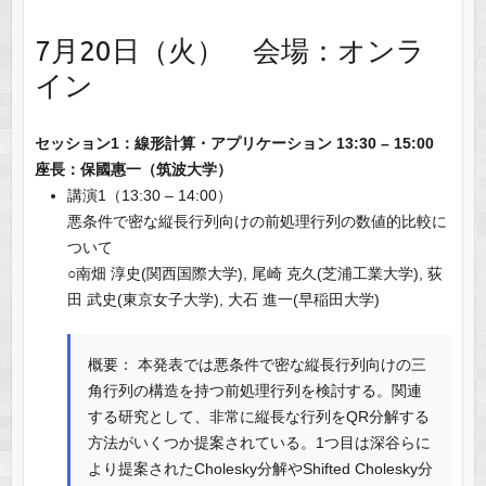
7月20日（火） 会場：オンラ
イン
セッション1：線形計算・アプリケーション 13:30 – 15:00
座長：保國惠一（筑波大学）
講演1（13:30 – 14:00）
悪条件で密な縦長行列向けの前処理行列の数値的比較に
ついて
○南畑 淳史(関西国際大学), 尾崎 克久(芝浦工業大学), 荻
田 武史(東京女子大学), 大石 進一(早稲田大学)
概要： 本発表では悪条件で密な縦長行列向けの三
角行列の構造を持つ前処理行列を検討する。関連
する研究として、非常に縦長な行列をQR分解する
方法がいくつか提案されている。1つ目は深谷らに
より提案されたCholesky分解やShifted Cholesky分